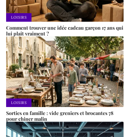
LOISIRS
Comment trouver une idée cadeau garçon 17 ans qui
lui plaît vraiment ?
LOISIRS
Sorties en famille : vide greniers et brocantes 78
pour chiner malin