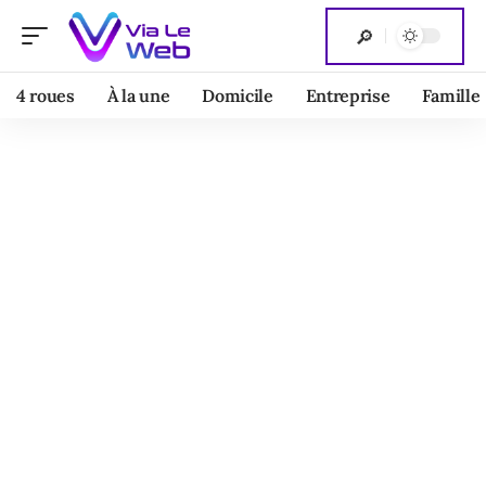
4 roues
À la une
Domicile
Entreprise
Famille