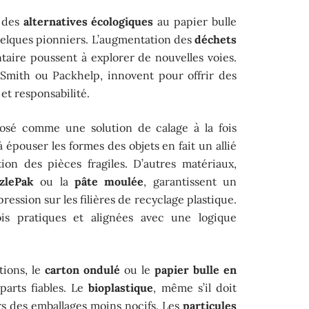
s des
alternatives écologiques
au papier bulle
uelques pionniers. L’augmentation des
déchets
taire poussent à explorer de nouvelles voies.
S Smith ou Packhelp, innovent pour offrir des
et responsabilité.
osé comme une solution de calage à la fois
à épouser les formes des objets en fait un allié
ion des pièces fragiles. D’autres matériaux,
zlePak
ou la
pâte moulée
, garantissent un
pression sur les filières de recyclage plastique.
ois pratiques et alignées avec une logique
tions, le
carton ondulé
ou le
papier bulle en
arts fiables. Le
bioplastique
, même s’il doit
s des emballages moins nocifs. Les
particules