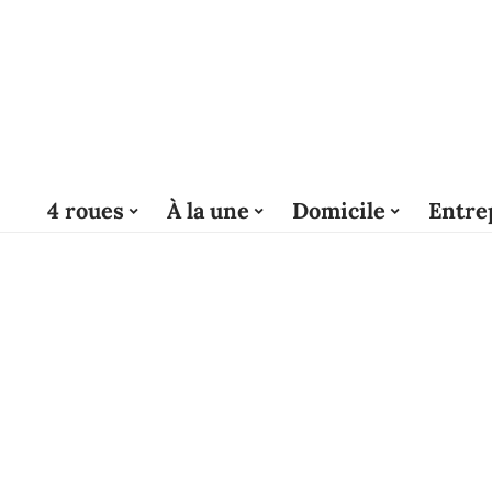
4 roues
À la une
Domicile
Entre