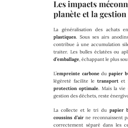
Les impacts méconnu
planète et la gestion
La généralisation des achats e
plastiques
. Sous ses airs anodi
contribue à une accumulation sile
traiter. Les bulles éclatées ou a
d’emballage
, échappant le plus sou
L’
empreinte carbone
du
papier b
légèreté facilite le
transport
et r
protection optimale
. Mais la vi
gestion des déchets, reste énergiv
La collecte et le tri du
papier b
coussins d’air
ne reconnaissent pa
correctement séparé dans les ce