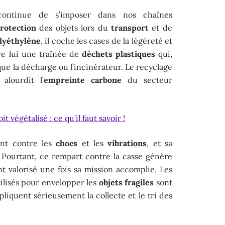
ntinue de s’imposer dans nos chaînes
rotection
des objets lors du
transport
et de
lyéthylène
, il coche les cases de la légèreté et
ière lui une traînée de
déchets plastiques
qui,
 que la décharge ou l’incinérateur. Le recyclage
alourdit l’
empreinte carbone
du secteur
t végétalisé : ce qu'il faut savoir !
nt contre les
chocs
et les
vibrations
, et sa
 Pourtant, ce rempart contre la casse génère
t valorisé une fois sa mission accomplie. Les
ilisés pour envelopper les
objets fragiles
sont
mpliquent sérieusement la collecte et le tri des