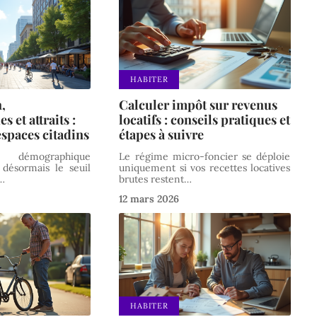
HABITER
,
Calculer impôt sur revenus
s et attraits :
locatifs : conseils pratiques et
espaces citadins
étapes à suivre
e démographique
Le régime micro-foncier se déploie
 désormais le seuil
uniquement si vos recettes locatives
…
brutes restent
…
12 mars 2026
HABITER