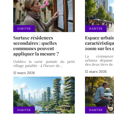
HABITER
HABITER
Surtaxe résidences
Espace urbain
secondaires : quelles
caractéristique
communes peuvent
zoom sur les 
appliquer la mesure ?
La croissanc
urbaine dépasse
Oubliez la carte postale du petit
des deux tiers de
village paisible : à l'heure de
…
12 mars 2026
12 mars 2026
HABITER
HABITER