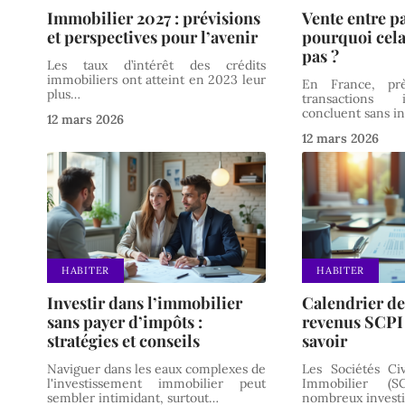
Immobilier 2027 : prévisions
Vente entre pa
et perspectives pour l’avenir
pourquoi cela
pas ?
Les taux d’intérêt des crédits
immobiliers ont atteint en 2023 leur
En France, prè
plus
…
transactions 
concluent sans i
12 mars 2026
12 mars 2026
HABITER
HABITER
Investir dans l’immobilier
Calendrier de
sans payer d’impôts :
revenus SCPI :
stratégies et conseils
savoir
Naviguer dans les eaux complexes de
Les Sociétés Ci
l'investissement immobilier peut
Immobilier (S
sembler intimidant, surtout
…
nombreux investi