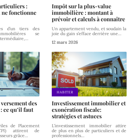
rticuliers :
Impôt sur la plus-value
 ne fonctionne
immobilière : montant à
prévoir et calculs à connaître
s d’un tiers des
Un appartement vendu, et soudain la
immobilières se
joie du gain s’efface derrière une
…
ntermédiaire,
…
12 mars 2026
HABITER
 versement des
Investissement immobilier et
 ce qu’il faut
exonération fiscale:
stratégies et astuces
viles de Placement
L'investissement immobilier attire
CPI) attirent de
de plus en plus de particuliers et de
sseurs grâce
…
professionnels
…