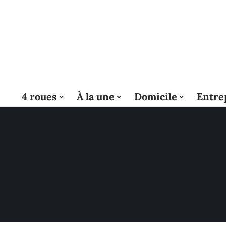
4 roues
À la une
Domicile
Entre