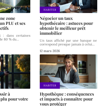
HABITER
une zone
Négocier un taux
un PLU et ses
hypothécaire : astuces pour
ctifs
obtenir le meilleur prêt
immobilier
it : dans certaines
de 80 % du
…
Un taux affiché par une banque ne
correspond presque jamais à celui
…
12 mars 2026
HABITER
sir à
Hypothèque : conséquences
 plu pour votre
et impacts à connaître pour
vous protéger