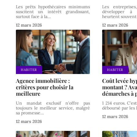
Les prêts hypothécaires minimums
Les entreprise
suscitent un intérêt grandissant,
développer à l'
surtout face à la
…
heurtent souvent
12 mars 2026
12 mars 2026
HABITER
HABITER
Agence immobilière :
Coût levée hy
critères pour choisir la
montant ? Ava
meilleure
démarches à 
Un mandat exclusif n'offre pas
1 214 euros. C'e
toujours le meilleur service, malgré
déboursé par les 
sa promesse
…
12 mars 2026
12 mars 2026