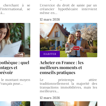
s, cherchant à se
L'exercice du droit de saisie par un
international, se
créancier hypothécaire intervient
 à
…
même en
…
12 mars 2026
HABITER
pothèque : quel
Acheter en France : les
ntages et
meilleurs moments et
prévoir
conseils pratiques
st le montant moyen
Le printemps attire
Français pour
…
traditionnellement la majorité des
transactions immobilières, mais les
meilleures
…
12 mars 2026