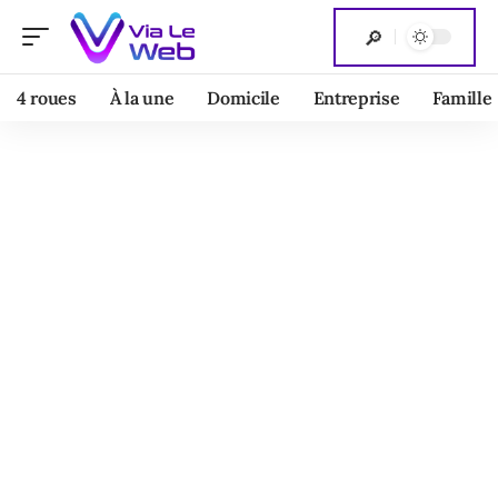
4 roues
À la une
Domicile
Entreprise
Famille