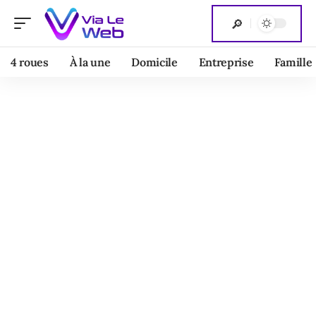
4 roues
À la une
Domicile
Entreprise
Famille