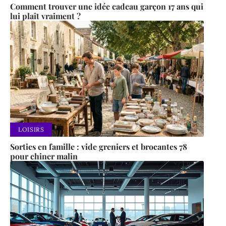
Comment trouver une idée cadeau garçon 17 ans qui
lui plaît vraiment ?
LOISIRS
Sorties en famille : vide greniers et brocantes 78
pour chiner malin