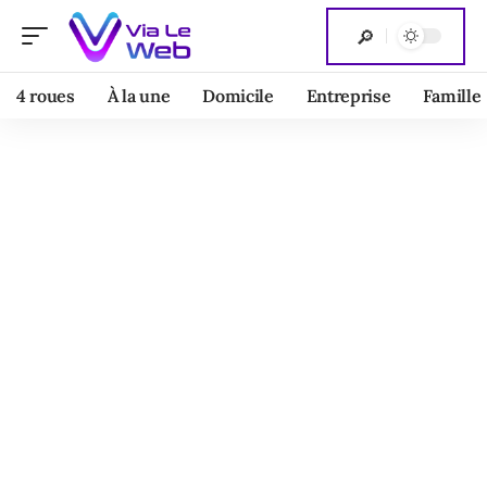
4 roues
À la une
Domicile
Entreprise
Famille