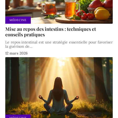
MÉDECINE
Mise au repos des intestins : techniques et
conseils pratiques
Le repos intestinal est une stratégie essentielle pour favoriser
la guérison de
…
12 mars 2026