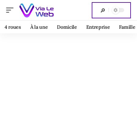
4 roues
À la une
Domicile
Entreprise
Famille