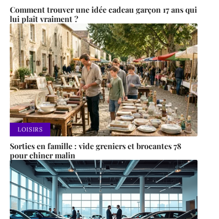
Comment trouver une idée cadeau garçon 17 ans qui
lui plaît vraiment ?
LOISIRS
Sorties en famille : vide greniers et brocantes 78
pour chiner malin