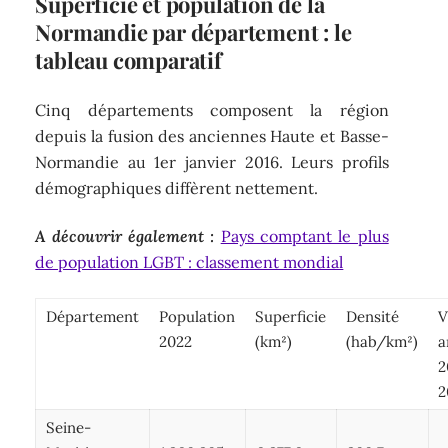
Superficie et population de la
Normandie par département : le
tableau comparatif
Cinq départements composent la région
depuis la fusion des anciennes Haute et Basse-
Normandie au 1er janvier 2016. Leurs profils
démographiques diffèrent nettement.
A découvrir également :
Pays comptant le plus
de population LGBT : classement mondial
Département
Population
Superficie
Densité
V
2022
(km²)
(hab/km²)
a
2
2
Seine-