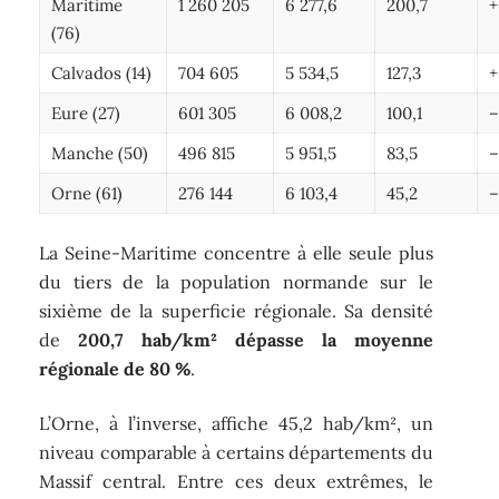
Maritime
1 260 205
6 277,6
200,7
+
(76)
Calvados (14)
704 605
5 534,5
127,3
+
Eure (27)
601 305
6 008,2
100,1
–
Manche (50)
496 815
5 951,5
83,5
–
Orne (61)
276 144
6 103,4
45,2
–
La Seine-Maritime concentre à elle seule plus
du tiers de la population normande sur le
sixième de la superficie régionale. Sa densité
de
200,7 hab/km² dépasse la moyenne
régionale de 80 %
.
L’Orne, à l’inverse, affiche 45,2 hab/km², un
niveau comparable à certains départements du
Massif central. Entre ces deux extrêmes, le