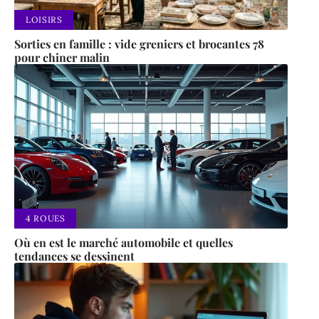
LOISIRS
Sorties en famille : vide greniers et brocantes 78
pour chiner malin
4 ROUES
Où en est le marché automobile et quelles
tendances se dessinent