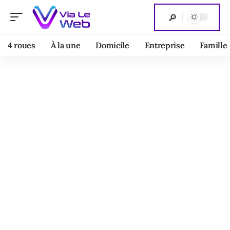
4 roues
À la une
Domicile
Entreprise
Famille