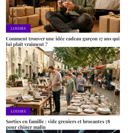
LOISIRS
Comment trouver une idée cadeau garçon 17 ans qui
lui plaît vraiment ?
LOISIRS
Sorties en famille : vide greniers et brocantes 78
pour chiner malin