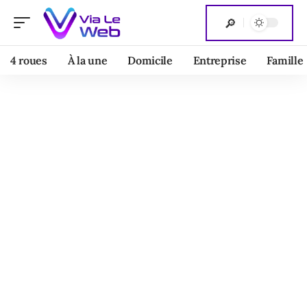
4 roues
À la une
Domicile
Entreprise
Famille