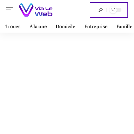
4 roues
À la une
Domicile
Entreprise
Famille