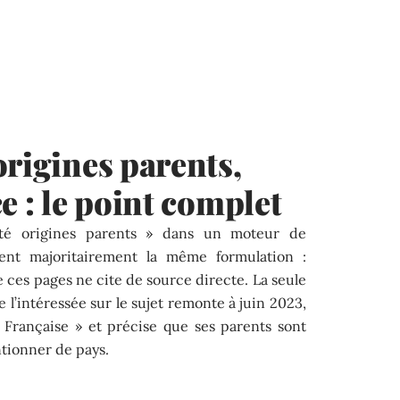
origines parents,
e : le point complet
té origines parents » dans un moteur de
nent majoritairement la même formulation :
 ces pages ne cite de source directe. La seule
e l’intéressée sur le sujet remonte à juin 2023,
n Française » et précise que ses parents sont
ntionner de pays.