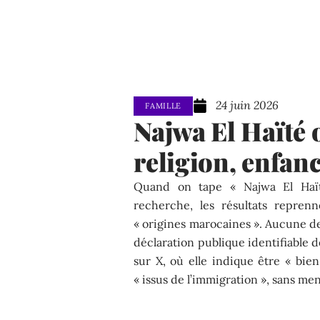
24 juin 2026
FAMILLE
Najwa El Haïté 
religion, enfanc
Quand on tape « Najwa El Haï
recherche, les résultats repren
« origines marocaines ». Aucune de
déclaration publique identifiable d
sur X, où elle indique être « bie
« issus de l’immigration », sans me