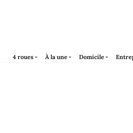
4 roues
À la une
Domicile
Entre