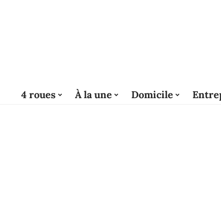
4 roues
À la une
Domicile
Entre