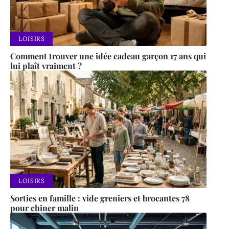
LOISIRS
Comment trouver une idée cadeau garçon 17 ans qui
lui plaît vraiment ?
LOISIRS
Sorties en famille : vide greniers et brocantes 78
pour chiner malin