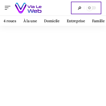
4 roues
À la une
Domicile
Entreprise
Famille