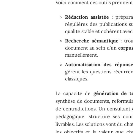
Voici comment ces outils prennent l
Rédaction assistée
: prépara
régulières des publications s
qualité stable et cohérent avec 
Recherche sémantique
: trou
document au sein d’un
corpu
manuellement.
Automatisation des répons
gèrent les questions récurren
classiques.
La capacité de
génération de t
synthèse de documents, reformula
de contradictions. Un consultant
pédagogique, structure ses conn
livrables. Les solutions vont du ch
les objectifs et la valeur que c