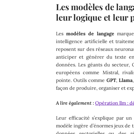
Les modèles de lan
leur logique et leur 
Les
modèles de langage
marquen
intelligence artificielle et trait
reposent sur des réseaux neuron
anticiper et générer du texte e
données. Les géants du secteur, 
européens comme Mistral, rivali
pointe. Outils comme
GPT
,
Llama
façon de produire, organiser et exp
A lire également :
Opération llm : d
Leur efficacité s’explique par u
modèle ingère d’énormes jeux de te
données sectorielles ou des réa