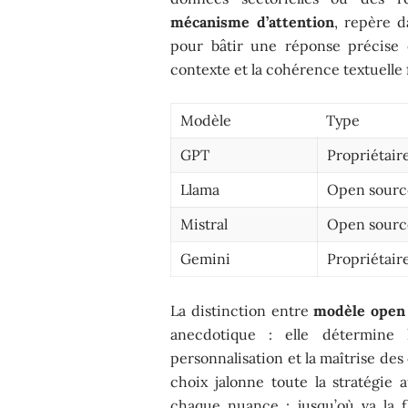
mécanisme d’attention
, repère 
pour bâtir une réponse précise 
contexte et la cohérence textuelle
Modèle
Type
GPT
Propriétair
Llama
Open sourc
Mistral
Open sourc
Gemini
Propriétair
La distinction entre
modèle open
anecdotique : elle détermine 
personnalisation et la maîtrise de
choix jalonne toute la stratégie
chaque nuance : jusqu’où va la f