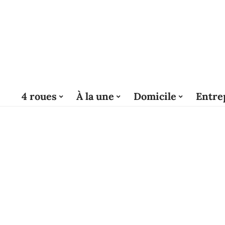
4 roues
À la une
Domicile
Entre