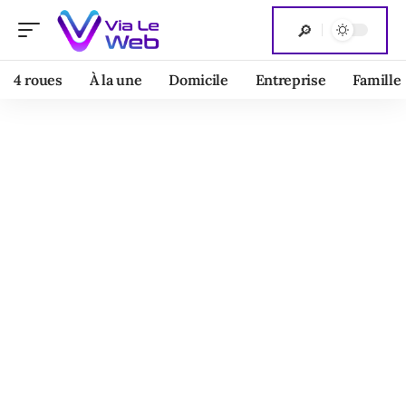
4 roues
À la une
Domicile
Entreprise
Famille