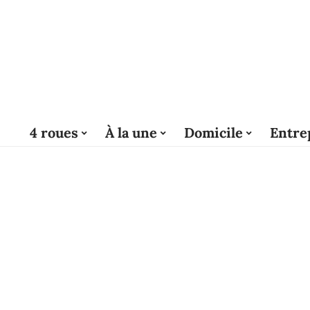
4 roues
À la une
Domicile
Entre