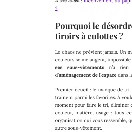
A lire aussi :
Inconvénient du papi
?
Pourquoi le désordre
tiroirs à culottes ?
Le chaos ne prévient jamais. Un mat
couleurs se mélangent, impossible
ses sous-vêtements
n’a rien d
d’
aménagement de l’espace
dans l
Premier écueil : le manque de tri.
traînent parmi les favorites. À vou
moment pour faire le tri, éliminer
couleur, matière, usage : tous c
organisation qui vous ressemble, qu
autre sous-vêtement.