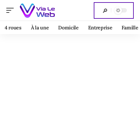
4 roues
À la une
Domicile
Entreprise
Famille