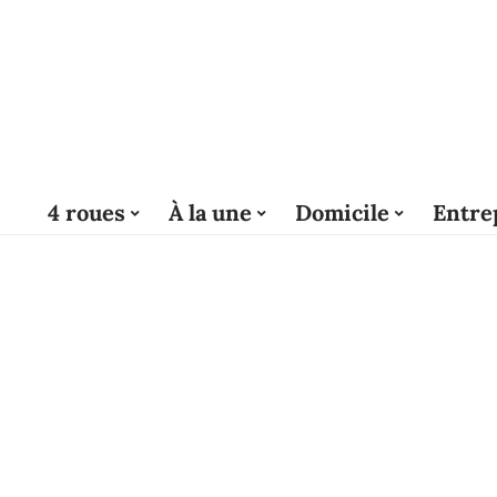
4 roues
À la une
Domicile
Entre