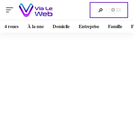
4 roues
À la une
Domicile
Entreprise
Famille
F