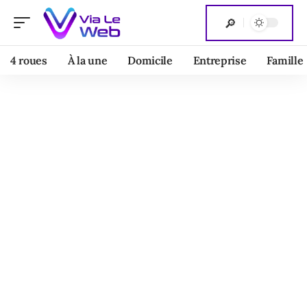
4 roues
À la une
Domicile
Entreprise
Famille