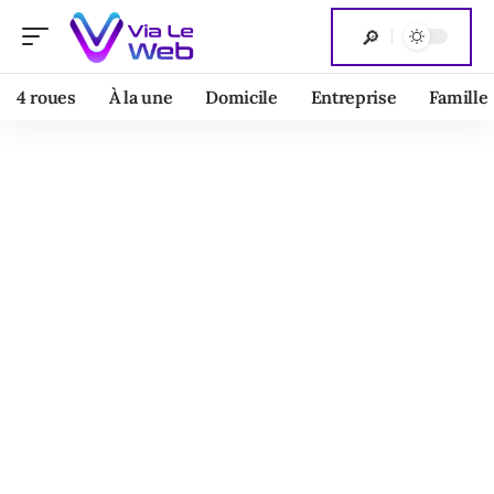
4 roues
À la une
Domicile
Entreprise
Famille