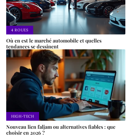
4 ROUES
Où en est le marché automobile et quelles
tendances se dessinent
HIGH-TECH
Nouveau lien faljam ou alternatives fiables : que
choisir en 2026 ?