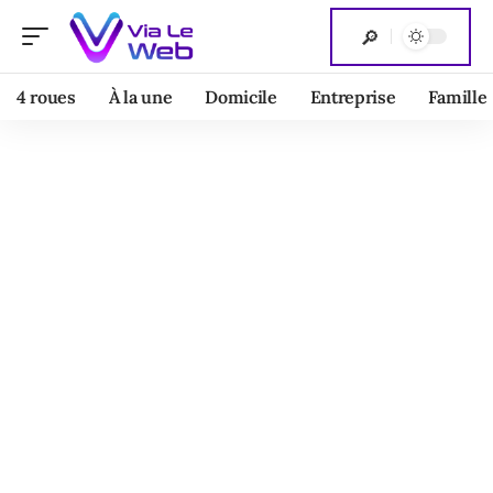
4 roues
À la une
Domicile
Entreprise
Famille