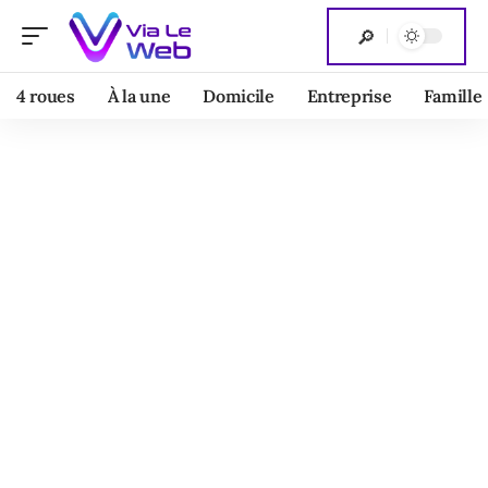
4 roues
À la une
Domicile
Entreprise
Famille