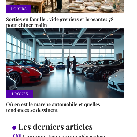
LOISIRS
Sorties en famille : vide greniers et brocantes 78
pour chiner malin
4 ROUES
Où en est le marché automobile et quelles
tendances se dessinent
Les derniers articles
Comment trouver une idée cadeau