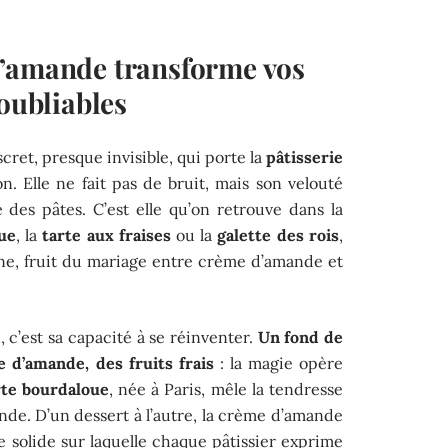
d’amande transforme vos
noubliables
scret, presque invisible, qui porte la
pâtisserie
. Elle ne fait pas de bruit, mais son velouté
 des pâtes. C’est elle qu’on retrouve dans la
ue
, la
tarte aux fraises
ou la
galette des rois
,
ane, fruit du mariage entre crème d’amande et
 c’est sa capacité à se réinventer.
Un fond de
 d’amande, des fruits frais
: la magie opère
rte bourdaloue
, née à Paris, mêle la tendresse
ande. D’un dessert à l’autre, la crème d’amande
e solide sur laquelle chaque pâtissier exprime