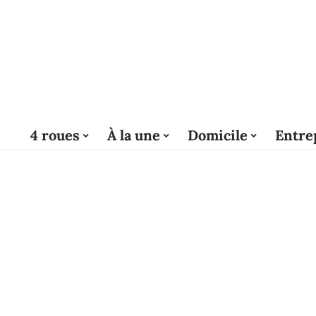
4 roues
À la une
Domicile
Entre