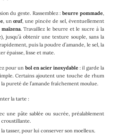
ision du geste. Rassemblez :
beurre pommade
,
de
, un
œuf
, une pincée de sel, éventuellement
e
maïzena
. Travaillez le beurre et le sucre à la
e), jusqu’à obtenir une texture souple, sans la
rapidement, puis la poudre d’amande, le sel, la
r épaisse, lisse et mate.
tez pour un
bol en acier inoxydable
: il garde la
 simple. Certains ajoutent une touche de rhum
r la pureté de l’amande fraîchement moulue.
ter la tarte :
ec une pâte sablée ou sucrée, préalablement
 croustillante.
la tasser, pour lui conserver son moelleux.