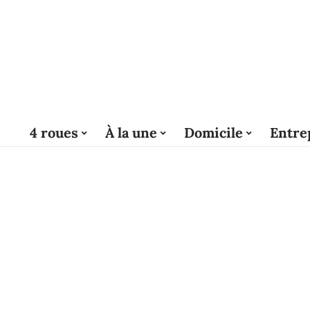
4 roues
À la une
Domicile
Entre