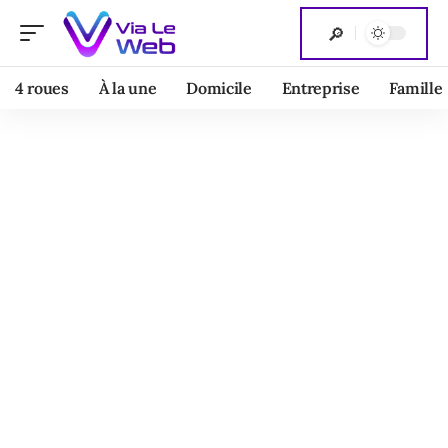
4 roues
À la une
Domicile
Entreprise
Famille