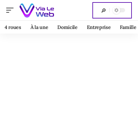
4 roues
À la une
Domicile
Entreprise
Famille