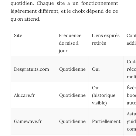
quotidien. Chaque site a un fonctionnement
légèrement différent, et le choix dépend de ce
qu’on attend.
Site
Fréquence
Liens expirés
Con
de mise à
retirés
addi
jour
Cod
Desgratuits.com
Quotidienne
Oui
réc
mult
Oui
Évé
Alucare.fr
Quotidienne
(historique
boo
visible)
auto
Astu
Gamewave.fr
Quotidienne
Partiellement
gui
com