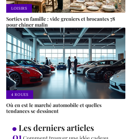
LOISIRS
Sorties en famille : vide greniers et brocantes 78
pour chiner malin
4 ROUES
Où en est le marché automobile et quelles
tendances se dessinent
Les derniers articles
Comment trouver une idée cadeau